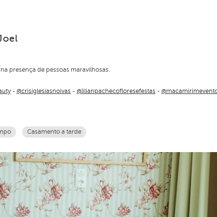
Joel
 na presença de pessoas maravilhosas.
auty
-
@crisiglesiasnoivas
-
@lilianpachecofloresefestas
-
@macamirimevent
ampo
Casamento a tarde