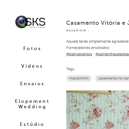
Casamento Vitória e 
MACAMIRIM
Aquela tarde simplemente agradével
Fornecedores envolvidos:
Fotos
@planoeventos
-
@samanthasalesbe
Vídeos
Tags
macamirim
casamento no c
Ensaios
Elopement
Wedding
Estúdio