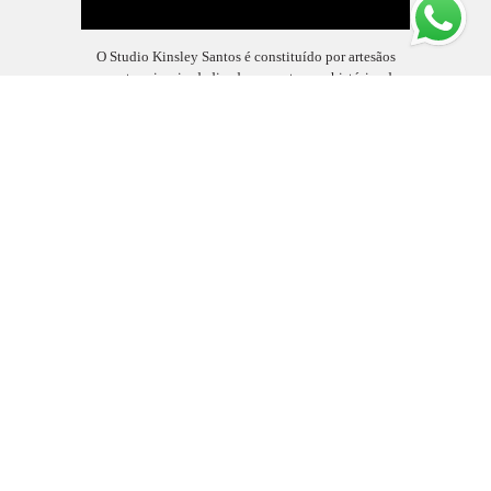
O Studio Kinsley Santos é constituído por artesãos
nas artes visuais, dedicados a contar sua histórias de
forma única indo além do cotidiano, sabemos que em
cada sorriso, olhar, lágrima, alegria ou um simples
gesto, haverá um lado belo que pode ser captado...
SAIBA MAIS
CONTATO
+55 (84) 996942142
Enviar mensagem
kinsley.santos@gmail.com
Rua General Dióscoro Vale, 59082-350., 31, Visitas somente agendadas. -
Capim Macio
Natal / RN