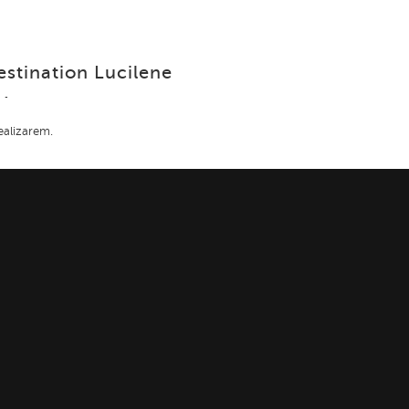
stination Lucilene
ealizarem.