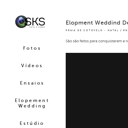
Elopment Weddind De
PRAIA DE COTOVELO - NATAL / RN
São são feitos para conquistarem e r
Fotos
Vídeos
Ensaios
Elopement
Wedding
Estúdio