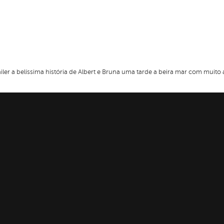
iler a belíssima história de Albert e Bruna
uma tarde a beira mar com muito a