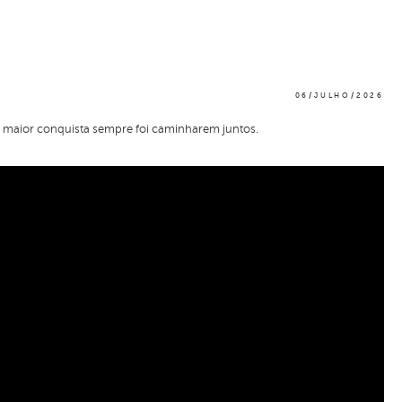
06/JULHO/2026
a maior conquista sempre foi caminharem juntos.