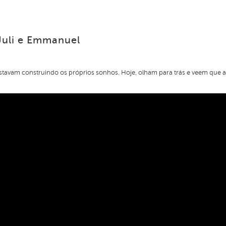
uli e Emmanuel
stavam construindo os próprios sonhos. Hoje, olham para trás e veem que 