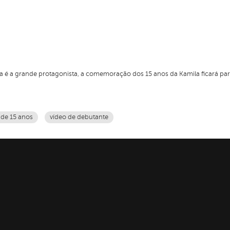
é a grande protagonista, a comemoração dos 15 anos da Kamila ficará para a 
 de 15 anos
vídeo de debutante