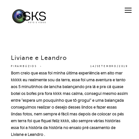
Liviane e Leandro
PIRAMBÚZIOS
14/SETEMBRO/2019
Bom creio que essa foi minha última experiência em alto mar
kkkkk eu realmente sou da terra, esse foi uma aventura e tanto
aos 5 minutinhos de lancha balançando pra lá e pra cá quase
botei os bofes pra fora kkkk mas calma, consegui mesmo assim
entre "espera um pouquinho que tô grogui" e uma balançada
conseguimos realizar o desejo desses lindos e fazer essas
lindas fotos, nem sempre é fácil mas depois de colocar os pés
em terra foi que fiquei feliz kkkk, são sempre
várias
histórias
essa foi a história da história no ensaio pré casamento de
Liviane e Leandro .