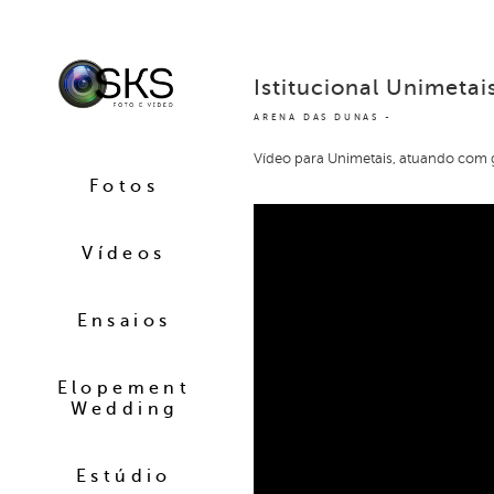
Istitucional Unimetai
ARENA DAS DUNAS
Vídeo para Unimetais, atuando com 
Fotos
Vídeos
Ensaios
Elopement
Wedding
Estúdio