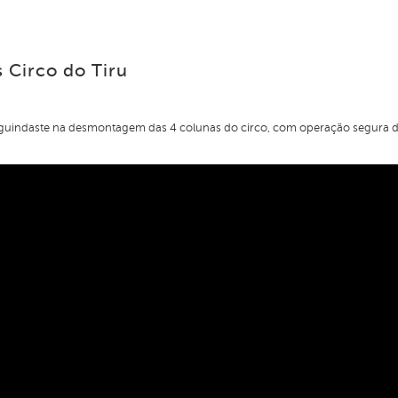
s Circo do Tiru
guindaste na desmontagem das 4 colunas do circo, com operação segura d