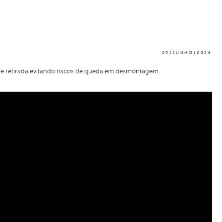
05/JUNHO/2026
e retirada evitando riscos de queda em desmontagem.